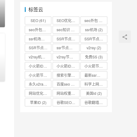
包
标签云
0
SEO
(61)
SEO优化
(73)
seo外包
(53)
seo外包公司
(3)
seo知识
(2)
ssr机场
(2)
ssr机场节点
(2)
SSR节点
(4)
SSR节点分享
(4)
SSR节点账号
(3)
ssr节点链接
(2)
v2ray
(2)
v2ray机场
(2)
v2ray节点
(4)
免费SS
(3)
包
小火箭ID
(2)
小火箭ID分享
(2)
小火箭节点
(2)
0
小火箭节点分享
(2)
搜索引擎优化
(2)
最新ssr节点
(2)
永久v2ray节点
(2)
百度seo
(3)
科学上网
(2)
网站优化
(3)
网站权重
(2)
美国id
(2)
苹果ID
(2)
谷歌SEO
(2)
谷歌翻墙
(2)