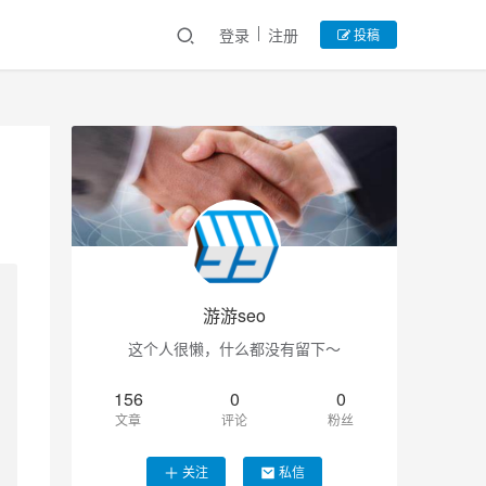
登录
注册
投稿
游游seo
这个人很懒，什么都没有留下～
156
0
0
文章
评论
粉丝
关注
私信