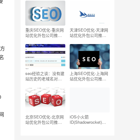
要
oogle/Twitter国外网
站)
重庆SEO优化-重庆网
天津SEO优化-天津网
站优化外包公司推荐
站优化外包公司推荐
、
【TOP5】
【TOP5】
方
名
seo经验之谈：没有建
上海SEO优化-上海网
站历史的老域名对
站优化外包公司推荐
SEO有帮助吗？
【TOP5】
0
、
网
北京SEO优化-北京网
iOS小火箭
站优化外包公司推荐
ID(Shadowrocket)账
【TOP5】
号分享-海外ID购买地
址共享