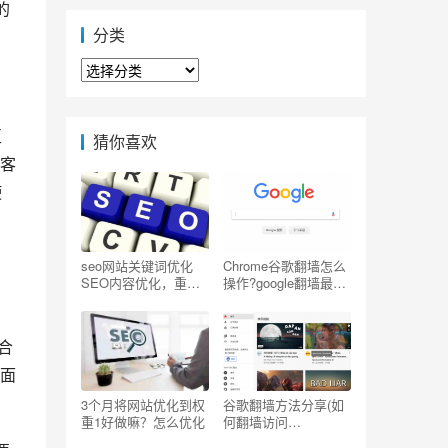
的
分类
分
类
互
猜你喜欢
客
使
、
seo网站关键词优化
Chrome谷歌翻墙怎么
SEO内容优化，重复
操作?google翻墙最简
写一个关键词
单的方法
合
面
3个月将网站优化到权
谷歌翻墙方法分享(如
重1好做嘛？怎么优化
何翻墙访问
Youtube/Facebook/G