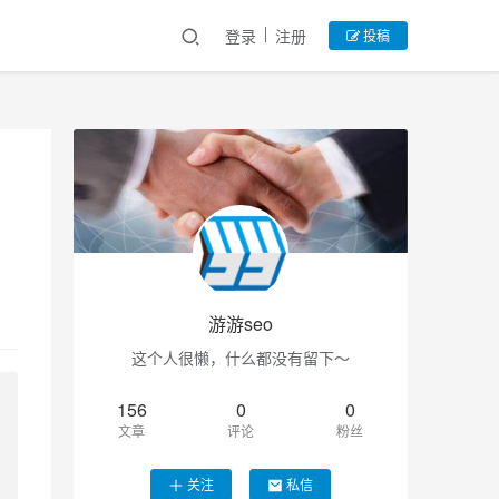
登录
注册
投稿
游游seo
这个人很懒，什么都没有留下～
156
0
0
文章
评论
粉丝
关注
私信