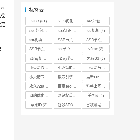
只
标签云
成
SEO
(61)
SEO优化
(73)
seo外包
(53)
淀
seo外包公司
(3)
seo知识
(2)
ssr机场
(2)
ssr机场节点
(2)
SSR节点
(4)
SSR节点分享
(4)
要
SSR节点账号
(3)
ssr节点链接
(2)
v2ray
(2)
v2ray机场
(2)
v2ray节点
(4)
免费SS
(3)
小火箭ID
(2)
小火箭ID分享
(2)
小火箭节点
(2)
小火箭节点分享
(2)
搜索引擎优化
(2)
最新ssr节点
(2)
永久v2ray节点
(2)
百度seo
(3)
科学上网
(2)
网站优化
(3)
网站权重
(2)
美国id
(2)
苹果ID
(2)
谷歌SEO
(2)
谷歌翻墙
(2)