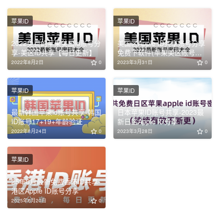
苹果ID
苹果ID
2022免费的苹果美国id账号分
美国区Apple ID共享账号分享
享-美区ID共享【每日更新】
免费下软件(苹果美区账号共
享)
2022年8月2日
0
2023年3月31日
0
苹果ID
苹果ID
最新韩国苹果id账号共享-韩国
日本苹果ID账号共享-2023最
ID账号17+19+年龄验证
新日区Apple ID分享
2022年8月24日
0
2023年3月28日
0
苹果ID
25年6月最新免费香港ID共享-
港区Apple ID账号分享
2025年6月20日
0