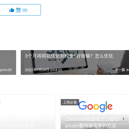
赞
(0)
3个月将网站优化到权重1好做嘛？怎么优化
pm4:00
2022年7月28日 pm4:00
下一篇
上网必备
费ss/ssr节点账号分享-
Chrome谷歌翻墙怎么操作?
ay节点机场每日更新
google翻墙最简单的方法