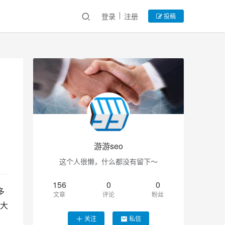
登录
注册
投稿
游游seo
这个人很懒，什么都没有留下～
156
0
0
多
文章
评论
粉丝
大
关注
私信