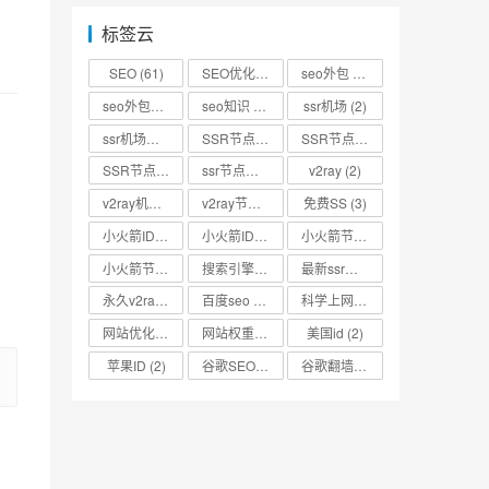
标签云
SEO
(61)
SEO优化
(73)
seo外包
(53)
seo外包公司
(3)
seo知识
(2)
ssr机场
(2)
ssr机场节点
(2)
SSR节点
(4)
SSR节点分享
(4)
SSR节点账号
(3)
ssr节点链接
(2)
v2ray
(2)
v2ray机场
(2)
v2ray节点
(4)
免费SS
(3)
小火箭ID
(2)
小火箭ID分享
(2)
小火箭节点
(2)
小火箭节点分享
(2)
搜索引擎优化
(2)
最新ssr节点
(2)
永久v2ray节点
(2)
百度seo
(3)
科学上网
(2)
网站优化
(3)
网站权重
(2)
美国id
(2)
苹果ID
(2)
谷歌SEO
(2)
谷歌翻墙
(2)