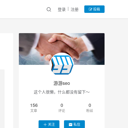
登录
注册
投稿
游游seo
这个人很懒，什么都没有留下～
156
0
0
文章
评论
粉丝
关注
私信