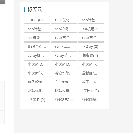
标签云
SEO
(61)
SEO优化
(73)
seo外包
(53)
seo外包公司
(3)
seo知识
(2)
ssr机场
(2)
ssr机场节点
(2)
SSR节点
(4)
SSR节点分享
(4)
SSR节点账号
(3)
ssr节点链接
(2)
v2ray
(2)
v2ray机场
(2)
v2ray节点
(4)
免费SS
(3)
小火箭ID
(2)
小火箭ID分享
(2)
小火箭节点
(2)
小火箭节点分享
(2)
搜索引擎优化
(2)
最新ssr节点
(2)
永久v2ray节点
(2)
百度seo
(3)
科学上网
(2)
网站优化
(3)
网站权重
(2)
美国id
(2)
苹果ID
(2)
谷歌SEO
(2)
谷歌翻墙
(2)