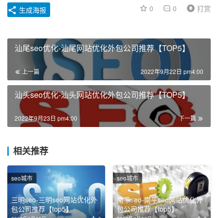
0
0
打赏
生成海报
汕尾seo优化-汕尾网站优化外包公司推荐【TOP5】
上一篇
2022年9月22日 pm4:00
汕头seo优化-汕头网站优化外包公司推荐【TOP5】
2022年9月23日 pm4:00
下一篇
相关推荐
seo城市
seo城市
三明seo-三明seo网站优化外
南平seo-南平seo网站优化外
包公司推荐【top5】
包公司推荐【top5】