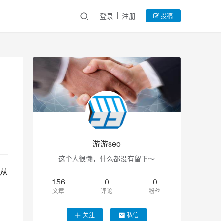
登录
注册
投稿
游游seo
这个人很懒，什么都没有留下～
从
156
0
0
文章
评论
粉丝
关注
私信