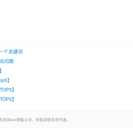
写一个关键词
五点问题
5】
op5】
TOP5】
TOP5】
表游游seo博客立场，转载请联系原作者。