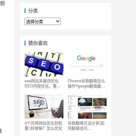
动创
分类
分
类
猜你喜欢
seo网站关键词优化
Chrome谷歌翻墙怎么
SEO内容优化，重复
操作?google翻墙最简
写一个关键词
单的方法
3个月将网站优化到权
谷歌翻墙方法分享(如
重1好做嘛？怎么优化
何翻墙访问
肯
Youtube/Facebook/G