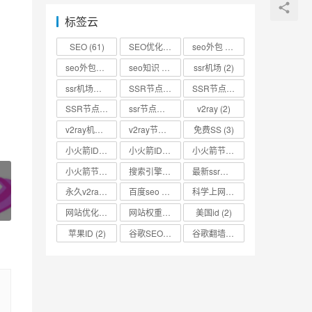
标签云
SEO
(61)
SEO优化
(73)
seo外包
(53)
seo外包公司
(3)
seo知识
(2)
ssr机场
(2)
ssr机场节点
(2)
SSR节点
(4)
SSR节点分享
(4)
SSR节点账号
(3)
ssr节点链接
(2)
v2ray
(2)
v2ray机场
(2)
v2ray节点
(4)
免费SS
(3)
小火箭ID
(2)
小火箭ID分享
(2)
小火箭节点
(2)
小火箭节点分享
(2)
搜索引擎优化
(2)
最新ssr节点
(2)
永久v2ray节点
(2)
百度seo
(3)
科学上网
(2)
网站优化
(3)
网站权重
(2)
美国id
(2)
苹果ID
(2)
谷歌SEO
(2)
谷歌翻墙
(2)