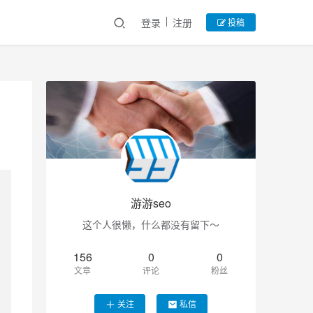
登录
注册
投稿
游游seo
这个人很懒，什么都没有留下～
156
0
0
文章
评论
粉丝
关注
私信