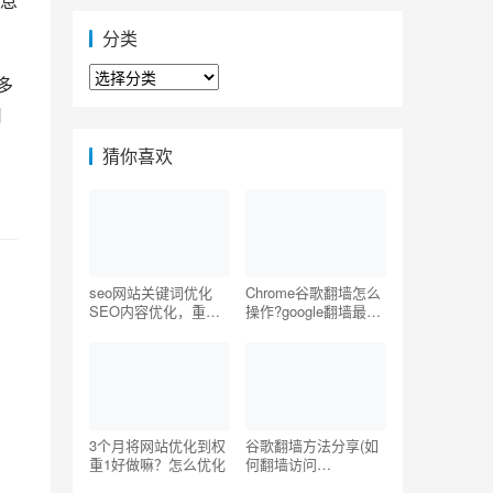
息
分类
分
多
类
司
猜你喜欢
seo网站关键词优化
Chrome谷歌翻墙怎么
SEO内容优化，重复
操作?google翻墙最简
写一个关键词
单的方法
3个月将网站优化到权
谷歌翻墙方法分享(如
重1好做嘛？怎么优化
何翻墙访问
Youtube/Facebook/G