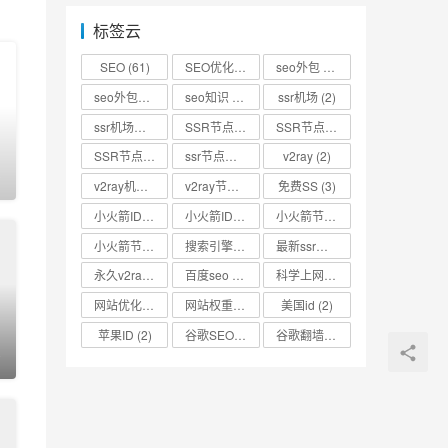
标签云
SEO
(61)
SEO优化
(73)
seo外包
(53)
seo外包公司
(3)
seo知识
(2)
ssr机场
(2)
ssr机场节点
(2)
SSR节点
(4)
SSR节点分享
(4)
SSR节点账号
(3)
ssr节点链接
(2)
v2ray
(2)
0
v2ray机场
(2)
v2ray节点
(4)
免费SS
(3)
小火箭ID
(2)
小火箭ID分享
(2)
小火箭节点
(2)
小火箭节点分享
(2)
搜索引擎优化
(2)
最新ssr节点
(2)
永久v2ray节点
(2)
百度seo
(3)
科学上网
(2)
网站优化
(3)
网站权重
(2)
美国id
(2)
苹果ID
(2)
谷歌SEO
(2)
谷歌翻墙
(2)
0