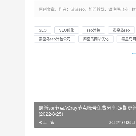
原创文章，作者：游游seo，如若转载，请注明出处：https://ww
SEO
SEO优化
seo外包
秦皇岛seo
秦皇岛seo外包公司
秦皇岛网站优化
秦皇岛网
最新ssr节点/v2ray节点账号免费分享-定期更
(2022/8/25)
上一篇
2022年8月25日 