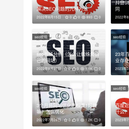
抖音S
解决SEO问题的九种方法
同
2022年8月15日
0
0
893
0
2022年
seo经验
seo经验
seo蜘蛛分析（怎么让蜘蛛爬自
23年
己的网站）
业存
2022年9月27日
0
0
1.1K
0
2023年
seo经验
seo经验
3个月将网站优化到权重1好做
百度近
嘛？怎么优化
什么
2022年7月28日
0
0
1.2K
0
2023年