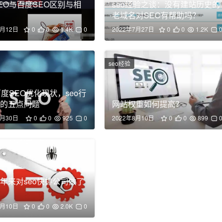
EO与百度SEO区别与相
seo经验之谈：没有建站历史的
老域名对SEO有帮助吗？
8月12日
0
0
1.4K
0
2022年7月27日
0
0
1.2K
seo经验
百度SEO优化现状，seo行
在的五点问题
网站权重如何提高？
3月30日
0
0
925
0
2022年8月10日
0
0
899
年来对seo快排公司做了
？
7月10日
0
0
2.0K
0