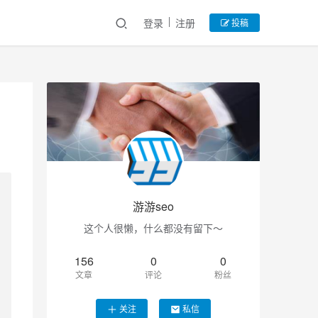
登录
注册
投稿
游游seo
这个人很懒，什么都没有留下～
156
0
0
文章
评论
粉丝
关注
私信