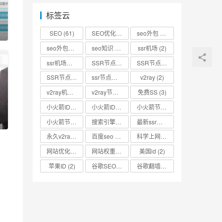
标签云
0
SEO
(61)
SEO优化
(73)
seo外包
(53)
seo外包公司
(3)
seo知识
(2)
ssr机场
(2)
ssr机场节点
(2)
SSR节点
(4)
SSR节点分享
(4)
SSR节点账号
(3)
ssr节点链接
(2)
v2ray
(2)
v2ray机场
(2)
v2ray节点
(4)
免费SS
(3)
小火箭ID
(2)
小火箭ID分享
(2)
小火箭节点
(2)
0
小火箭节点分享
(2)
搜索引擎优化
(2)
最新ssr节点
(2)
永久v2ray节点
(2)
百度seo
(3)
科学上网
(2)
网站优化
(3)
网站权重
(2)
美国id
(2)
苹果ID
(2)
谷歌SEO
(2)
谷歌翻墙
(2)