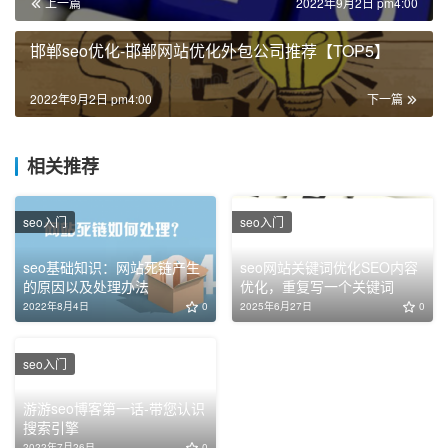
上一篇
2022年9月2日 pm4:00
邯郸seo优化-邯郸网站优化外包公司推荐【TOP5】
2022年9月2日 pm4:00
下一篇
相关推荐
seo入门
seo入门
seo基础知识：网站死链产生
seo网站关键词优化SEO内容
的原因以及处理办法
优化，重复写一个关键词
2022年8月4日
0
2025年6月27日
0
seo入门
游游seo博客第一话-带您认识
搜索引擎
2022年7月26日
0