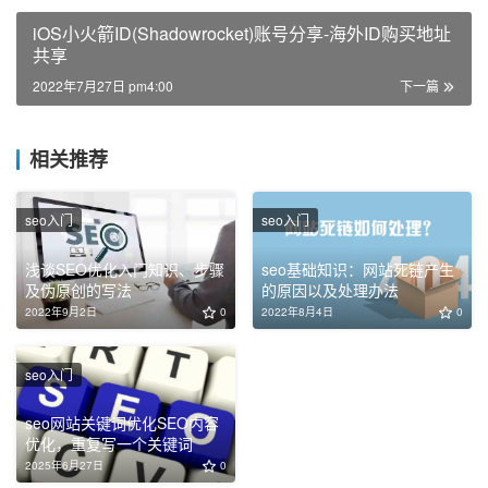
iOS小火箭ID(Shadowrocket)账号分享-海外ID购买地址
共享
2022年7月27日 pm4:00
下一篇
相关推荐
seo入门
seo入门
浅谈SEO优化入门知识、步骤
seo基础知识：网站死链产生
及伪原创的写法
的原因以及处理办法
2022年9月2日
0
2022年8月4日
0
seo入门
seo网站关键词优化SEO内容
优化，重复写一个关键词
2025年6月27日
0