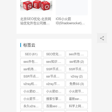
北京SEO优化-北京网
iOS小火箭
站优化外包公司推荐
ID(Shadowrocket)账
【TOP5】
号分享-海外ID购买地
址共享
标签云
SEO
(61)
SEO优化
(73)
seo外包
(53)
seo外包公司
(3)
seo知识
(2)
ssr机场
(2)
ssr机场节点
(2)
SSR节点
(4)
SSR节点分享
(4)
SSR节点账号
(3)
ssr节点链接
(2)
v2ray
(2)
v2ray机场
(2)
v2ray节点
(4)
免费SS
(3)
小火箭ID
(2)
小火箭ID分享
(2)
小火箭节点
(2)
小火箭节点分享
(2)
搜索引擎优化
(2)
最新ssr节点
(2)
永久v2ray节点
(2)
百度seo
(3)
科学上网
(2)