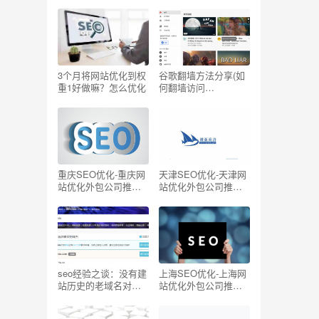
写一个关键词
单的方法
3个月将网站优化到权
谷歌翻墙方法分享(如
重1好做嘛？怎么优化
何翻墙访问
Youtube/Facebook/G
oogle/Twitter国外网
站)
重庆SEO优化-重庆网
天津SEO优化-天津网
站优化外包公司推荐
站优化外包公司推荐
【TOP5】
【TOP5】
seo经验之谈：没有建
上海SEO优化-上海网
站历史的老域名对
站优化外包公司推荐
SEO有帮助吗？
【TOP5】