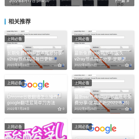
2022年8月17日 pm4:00
下一篇
相关推荐
上网必备
上网必备
长期免费ss/ssr节点账号分享-
最新免费小火箭节点/永久
v2ray节点机场每日更新
v2ray节点购买分享-定期更新
(2023/3/22)
(2022/9/21)
2023年3月22日
0
2022年9月21日
0
上网必备
上网必备
Chrome谷歌翻墙怎么操作?
最新ssr节点/v2ray节点账号免
google翻墙最简单的方法
费分享-定期更新(2022/8/25)
2022年7月28日
0
2022年8月25日
0
上网必备
上网必备