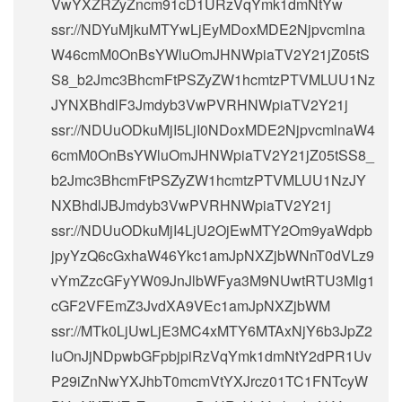
VwYXZRZyZncm91cD1URzVqYmk1dmNtYw
ssr://NDYuMjkuMTYwLjEyMDoxMDE2Njpvcmlna
W46cmM0OnBsYWluOmJHNWpiaTV2Y21jZ05tS
S8_b2Jmc3BhcmFtPSZyZW1hcmtzPTVMLUU1Nz
JYNXBhdlF3Jmdyb3VwPVRHNWpiaTV2Y21j
ssr://NDUuODkuMjI5LjI0NDoxMDE2NjpvcmlnaW4
6cmM0OnBsYWluOmJHNWpiaTV2Y21jZ05tSS8_
b2Jmc3BhcmFtPSZyZW1hcmtzPTVMLUU1NzJY
NXBhdlJBJmdyb3VwPVRHNWpiaTV2Y21j
ssr://NDUuODkuMjI4LjU2OjEwMTY2Om9yaWdpb
jpyYzQ6cGxhaW46Ykc1amJpNXZjbWNnT0dVLz9
vYmZzcGFyYW09JnJlbWFya3M9NUwtRTU3Mlg1
cGF2VFEmZ3JvdXA9VEc1amJpNXZjbWM
ssr://MTk0LjUwLjE3MC4xMTY6MTAxNjY6b3JpZ2
luOnJjNDpwbGFpbjpiRzVqYmk1dmNtY2dPR1Uv
P29iZnNwYXJhbT0mcmVtYXJrcz01TC1FNTcyW