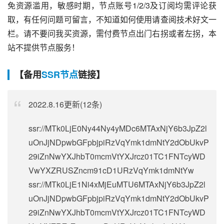
免资源滥用，敏感时期，节点账号1/2/3及订阅均需评论获
取，有任何问题可留言，不知道如何使用请查阅技术好文一
栏。请不要问我买资源，需付费节点出门右拐或者左拐，本
站不提供节点服务！
【备用
SSR节点
链接】
2022.8.16更新(12条)
ssr://MTk0LjE0Ny44Ny4yMDc6MTAxNjY6b3JpZ2l
uOnJjNDpwbGFpbjpiRzVqYmk1dmNtY2dObUkvP
29iZnNwYXJhbT0mcmVtYXJrcz01TC1FNTcyWD
VwYXZRUSZncm91cD1URzVqYmk1dmNtYw
ssr://MTk0LjE1Ni4xMjEuMTU6MTAxNjY6b3JpZ2l
uOnJjNDpwbGFpbjpiRzVqYmk1dmNtY2dObUkvP
29iZnNwYXJhbT0mcmVtYXJrcz01TC1FNTcyWD