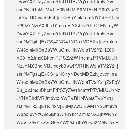
DVwYXZUZyZncm91cD1URzVqYmk1dmNtYw
ssr://NDUuMTMwLjE0Ni4xMjA6MTAxNjY6b3JpZ2
luOnJjNDpwbGFpbjpiRzVqYmk1dmNtY2dPR1Uv
P29iZnNwYXJhbT0mcmVtYXJrcz01TC1FNTcyW
DVwYXZUdyZncm91cD1URzVqYmk1dmNtYw
ssr://MTg4LjExOS42NC41NDoxMDE2Njpvcmlna
W46cmM0OnBsYWluOmJHNWpiaTV2Y21jZ09H
VS8_b2Jmc3BhcmFtPSZyZW1hcmtzPTVMLUU1
NzJYNXBhdlVBJmdyb3VwPVRHNWpiaTV2Y21j
ssr://MTg4LjExOS42NC4yNDoxMDE2Njpvcmlna
W46cmM0OnBsYWluOmJHNWpiaTV2Y21jZ2FqV
S8_b2Jmc3BhcmFtPSZyZW1hcmtzPTVMLUU1Nz
JYNXBhdlVRJmdyb3VwPVRHNWpiaTV2Y21j
ssr://MTk0LjE1Ni4xMjEuMjUwOjEwMTY2Om9ya
WdpbjpyYzQ6cGxhaW46Ykc1amJpNXZjbWNnY
WpVLz9vYmZzcGFyYW09JnJlbWFya3M9NUwtR