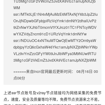
TU3Mlg1cGF2VWcmZ3JvdXA9VEc1amJpNXZjb
WM
ssr://MTk0LjE1Ni4xMjAuMzE6MTAxNjY6b3JpZ2lu
OnJjNDpwbGFpbjpiRzVqYmk1dmNtY2dhalUvP2
9iZnNwYXJhbT0mcmVtYXJrcz01TC1FNTcyWDV
wYXZVdyZncm91cD1URzVqYmk1dmNtYw
ssr://NDUuOC4xNTkuMTQwOjEwMTY2Om9yaW
dpbjpyYzQ6cGxhaW46Ykc1amJpNXZjbWNnYWp
VLz9vYmZzcGFyYW09JnJlbWFya3M9NUwtRTU
3Mlg1cGF2VkEmZ3JvdXA9VEc1amJpNXZjbWM
======来自lncn官网最后更新时间：
08月16日 00
点06分
上述ssr节点账号及v2ray节点链接均为网络采集的免费节
点，速度，安全及质量等均不障，免费节点资源来之不易，