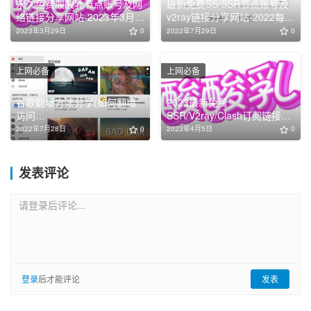
永久免费酸酸乳节点账号及网
最新免费SS/SSR节点账号及
络链接分享网站-2023年3月最
v2ray链接分享网站-2022每日
新更新
固定更新
2023年3月29日
0
2022年7月29日
0
上网必备
上网必备
谷歌翻墙方法分享(如何翻墙
2023最新免费
访问
SSR/V2ray/Clash订阅链接高
Youtube/Facebook/Google/T
速节点分享「4月5日更新」
2022年7月28日
0
2023年4月5日
0
witter国外网站)
发表评论
请登录后评论...
登录
后才能评论
发表