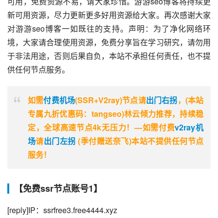
可用，免费资源不易，请大家珍惜。游游seo博客将持续更
新可用资源，尽力更新更多好用资源给大家。再次感谢大家
对游游seo博客一如既往的支持。声明：为了净化网络环
境，大家请合理使用资源，免费分享旨在学习研究，请勿用
于非法用途，否则后果自负，本站不承担任何责任，也不提
供任何节点服务。
如需
付费机场
(SSR+V2ray)节点请
出门右拐
，(本站
专属九折优惠码：tangseo)林云倾力推荐，持续稳
定，全球高速节点4k无压力！—如需付费
v2ray机
场
请
出门左拐
(季付赠送奈飞)本站不提供任何节点
服务！
【免费ssr节点账号1】
[reply]IP：ssrfree3.free4444.xyz