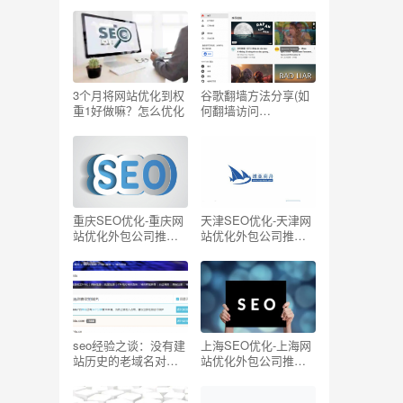
写一个关键词
单的方法
3个月将网站优化到权
谷歌翻墙方法分享(如
重1好做嘛？怎么优化
何翻墙访问
Youtube/Facebook/G
oogle/Twitter国外网
站)
重庆SEO优化-重庆网
天津SEO优化-天津网
站优化外包公司推荐
站优化外包公司推荐
【TOP5】
【TOP5】
seo经验之谈：没有建
上海SEO优化-上海网
站历史的老域名对
站优化外包公司推荐
SEO有帮助吗？
【TOP5】