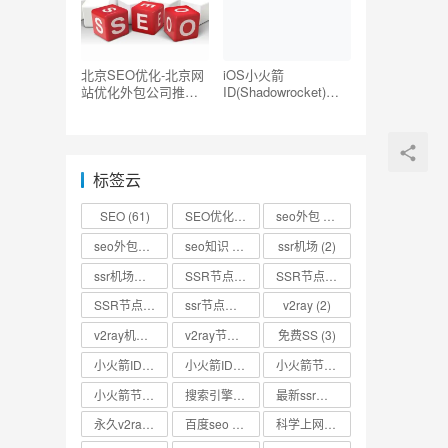
北京SEO优化-北京网
iOS小火箭
站优化外包公司推荐
ID(Shadowrocket)账
【TOP5】
号分享-海外ID购买地
址共享
标签云
SEO
(61)
SEO优化
(73)
seo外包
(53)
seo外包公司
(3)
seo知识
(2)
ssr机场
(2)
ssr机场节点
(2)
SSR节点
(4)
SSR节点分享
(4)
SSR节点账号
(3)
ssr节点链接
(2)
v2ray
(2)
v2ray机场
(2)
v2ray节点
(4)
免费SS
(3)
小火箭ID
(2)
小火箭ID分享
(2)
小火箭节点
(2)
小火箭节点分享
(2)
搜索引擎优化
(2)
最新ssr节点
(2)
永久v2ray节点
(2)
百度seo
(3)
科学上网
(2)