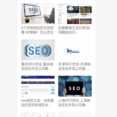
写一个关键词
单的方法
3个月将网站优化到权
谷歌翻墙方法分享(如
重1好做嘛？怎么优化
何翻墙访问
Youtube/Facebook/G
oogle/Twitter国外网
站)
重庆SEO优化-重庆网
天津SEO优化-天津网
站优化外包公司推荐
站优化外包公司推荐
【TOP5】
【TOP5】
seo经验之谈：没有建
上海SEO优化-上海网
站历史的老域名对
站优化外包公司推荐
SEO有帮助吗？
【TOP5】