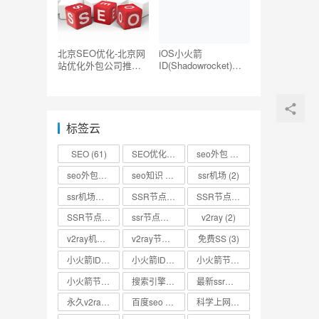
北京SEO优化-北京网
iOS小火箭
站优化外包公司推荐
ID(Shadowrocket)账
【TOP5】
号分享-海外ID购买地
址共享
标签云
SEO
(61)
SEO优化
(73)
seo外包
(53)
seo外包公司
(3)
seo知识
(2)
ssr机场
(2)
ssr机场节点
(2)
SSR节点
(4)
SSR节点分享
(4)
SSR节点账号
(3)
ssr节点链接
(2)
v2ray
(2)
v2ray机场
(2)
v2ray节点
(4)
免费SS
(3)
小火箭ID
(2)
小火箭ID分享
(2)
小火箭节点
(2)
小火箭节点分享
(2)
搜索引擎优化
(2)
最新ssr节点
(2)
永久v2ray节点
(2)
百度seo
(3)
科学上网
(2)