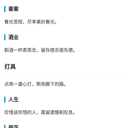
套套
春光苦短，尽享美好春光。
酒业
斟酒一杯表思念，留存感念祖先德。
灯具
点亮一盏心灯，照亮脚下的路。
人生
珍惜该珍惜的人，莫留遗憾和叹息。
菊花