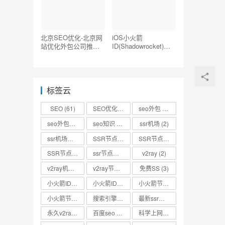
北京SEO优化-北京网
iOS小火箭
站优化外包公司推荐
ID(Shadowrocket)账
【TOP5】
号分享-海外ID购买地
址共享
标签云
SEO
(61)
SEO优化
(73)
seo外包
(53)
seo外包公司
(3)
seo知识
(2)
ssr机场
(2)
ssr机场节点
(2)
SSR节点
(4)
SSR节点分享
(4)
SSR节点账号
(3)
ssr节点链接
(2)
v2ray
(2)
v2ray机场
(2)
v2ray节点
(4)
免费SS
(3)
小火箭ID
(2)
小火箭ID分享
(2)
小火箭节点
(2)
小火箭节点分享
(2)
搜索引擎优化
(2)
最新ssr节点
(2)
永久v2ray节点
(2)
百度seo
(3)
科学上网
(2)