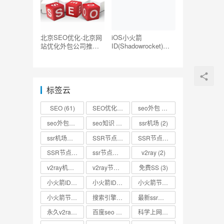
北京SEO优化-北京网
iOS小火箭
站优化外包公司推荐
ID(Shadowrocket)账
【TOP5】
号分享-海外ID购买地
址共享
标签云
SEO
(61)
SEO优化
(73)
seo外包
(53)
seo外包公司
(3)
seo知识
(2)
ssr机场
(2)
ssr机场节点
(2)
SSR节点
(4)
SSR节点分享
(4)
SSR节点账号
(3)
ssr节点链接
(2)
v2ray
(2)
v2ray机场
(2)
v2ray节点
(4)
免费SS
(3)
小火箭ID
(2)
小火箭ID分享
(2)
小火箭节点
(2)
小火箭节点分享
(2)
搜索引擎优化
(2)
最新ssr节点
(2)
永久v2ray节点
(2)
百度seo
(3)
科学上网
(2)