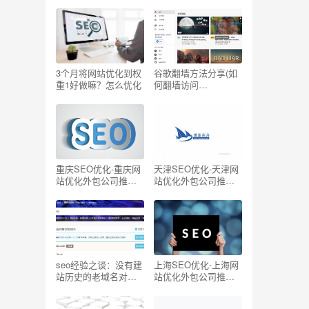
写一个关键词
单的方法
3个月将网站优化到权
谷歌翻墙方法分享(如
重1好做嘛？怎么优化
何翻墙访问
Youtube/Facebook/G
oogle/Twitter国外网
站)
重庆SEO优化-重庆网
天津SEO优化-天津网
站优化外包公司推荐
站优化外包公司推荐
【TOP5】
【TOP5】
seo经验之谈：没有建
上海SEO优化-上海网
站历史的老域名对
站优化外包公司推荐
SEO有帮助吗？
【TOP5】