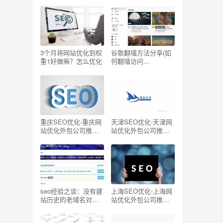
写一个关键词
单的方法
3个月将网站优化到权
谷歌翻墙方法分享(如
重1好做嘛？怎么优化
何翻墙访问
Youtube/Facebook/G
oogle/Twitter国外网
站)
重庆SEO优化-重庆网
天津SEO优化-天津网
站优化外包公司推荐
站优化外包公司推荐
【TOP5】
【TOP5】
seo经验之谈：没有建
上海SEO优化-上海网
站历史的老域名对
站优化外包公司推荐
SEO有帮助吗？
【TOP5】