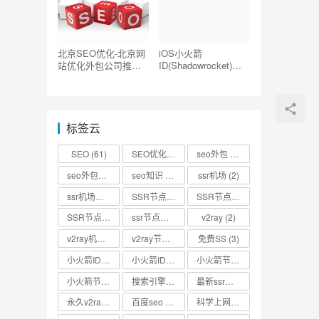
北京SEO优化-北京网
iOS小火箭
站优化外包公司推荐
ID(Shadowrocket)账
【TOP5】
号分享-海外ID购买地
址共享
标签云
SEO
(61)
SEO优化
(73)
seo外包
(53)
seo外包公司
(3)
seo知识
(2)
ssr机场
(2)
ssr机场节点
(2)
SSR节点
(4)
SSR节点分享
(4)
SSR节点账号
(3)
ssr节点链接
(2)
v2ray
(2)
v2ray机场
(2)
v2ray节点
(4)
免费SS
(3)
小火箭ID
(2)
小火箭ID分享
(2)
小火箭节点
(2)
小火箭节点分享
(2)
搜索引擎优化
(2)
最新ssr节点
(2)
永久v2ray节点
(2)
百度seo
(3)
科学上网
(2)