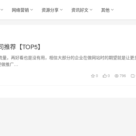
网络营销
资源分享
资讯好文
其他
司推荐【TOP5】
站没流量，再好看也是没有用，相信大部分的企业在做网站时的期望就是让更
要做推广…
0
0
796